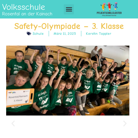
Volksschule
Rosental an der Kainach
Safety-Olympiade – 3. Klasse
Schule
März 11, 2025
Kerstin Tappler