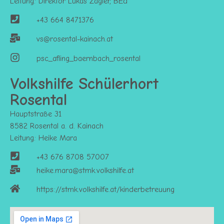
Leitung: Direktor Lukas Zagler, BEd
+43 664 8471376
vs@rosental-kainach.at
psc_afling_baernbach_rosental
Volkshilfe Schülerhort
Rosental
Hauptstraße 31
8582 Rosental a. d. Kainach
Leitung: Heike Mara
+43 676 8708 57007
heike.mara@stmk.volkshilfe.at
https://stmk.volkshilfe.at/kinderbetreuung