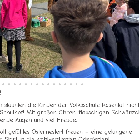
!
n staunten die Kinder der Volksschule Rosental nicht
m Schulhof! Mit großen Ohren, flauschigen Schwänzc
hlende Augen und viel Freude.
oll gefülltes Osternesterl freuen – eine gelungene
tart in die wohlverdienten Osterferien!