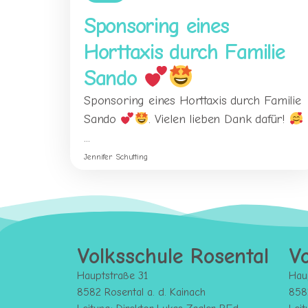
Sponsoring eines
Horttaxis durch Familie
Sando
Sponsoring eines Horttaxis durch Familie
Sando
. Vielen lieben Dank dafür!
...
Jennifer Schutting
Volksschule Rosental
Vo
Hauptstraße 31
Hau
8582 Rosental a. d. Kainach
8582