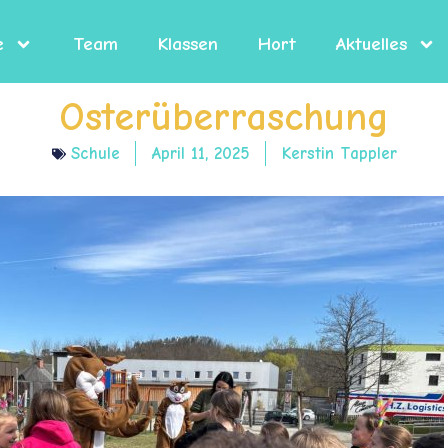
e
Team
Klassen
Hort
Aktuelles
Osterüberraschung
Schule
April 11, 2025
Kerstin Tappler