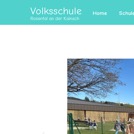
Volksschule
Home
Schul
Rosental an der Kainach