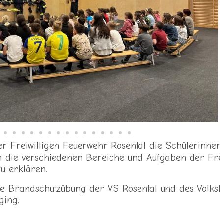
r Freiwilligen Feuerwehr Rosental die Schülerinne
en die verschiedenen Bereiche und Aufgaben der Fre
u erklären.
he Brandschutzübung der VS Rosental und des Volksh
ging.