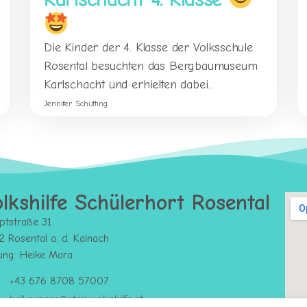
Die Kinder der 4. Klasse der Volksschule
Rosental besuchten das Bergbaumuseum
Karlschacht und erhielten dabei...
Jennifer Schutting
lkshilfe Schülerhort Rosental
ptstraße 31
 Rosental a. d. Kainach
tung: Heike Mara
+43 676 8708 57007
heike.mara@stmk.volkshilfe.at