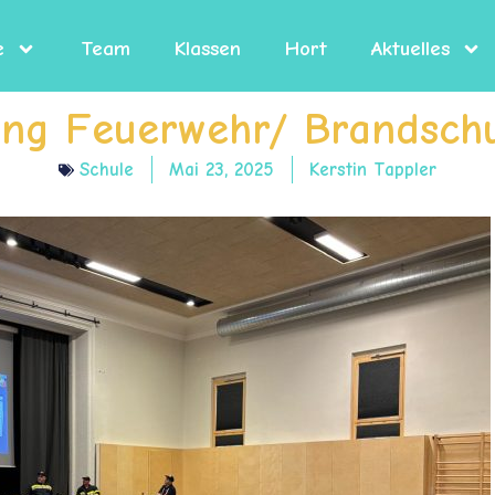
e
Team
Klassen
Hort
Aktuelles
lung Feuerwehr/ Brandsch
Schule
Mai 23, 2025
Kerstin Tappler