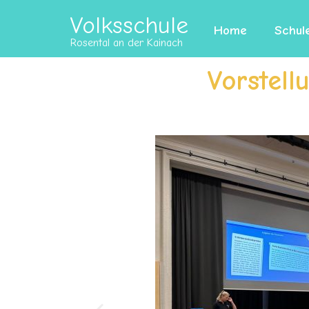
Volksschule
Home
Schul
Rosental an der Kainach
Vorstel