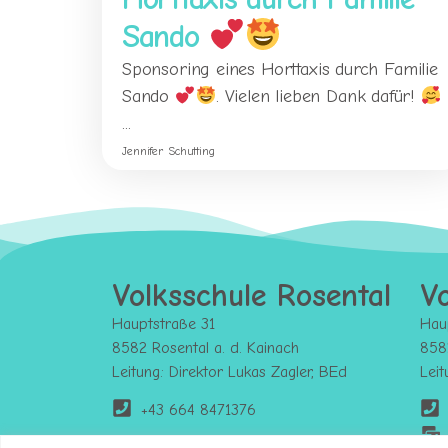
Sando
Sponsoring eines Horttaxis durch Familie
Sando
. Vielen lieben Dank dafür!
...
Jennifer Schutting
Volksschule Rosental
Vo
Hauptstraße 31
Hau
8582 Rosental a. d. Kainach
8582
Leitung: Direktor Lukas Zagler, BEd
Lei
+43 664 8471376