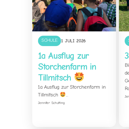
SCHULE
1 JULI 2026
1a Ausflug zur
3
Storchenfarm in
B
d
Tillmitsch
G
1a Ausflug zur Storchenfarm in
Ro
Tillmitsch
...
Je
Jennifer Schutting