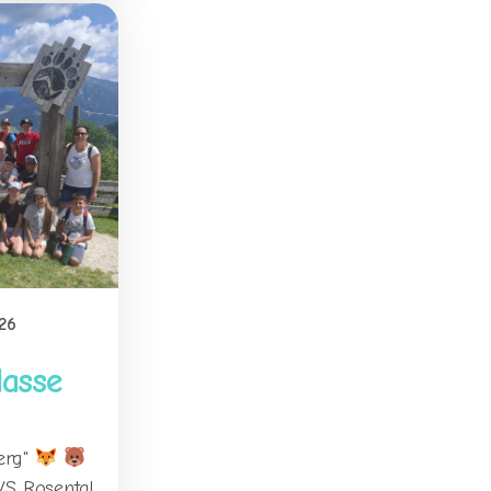
26
lasse
erg"
 VS Rosental