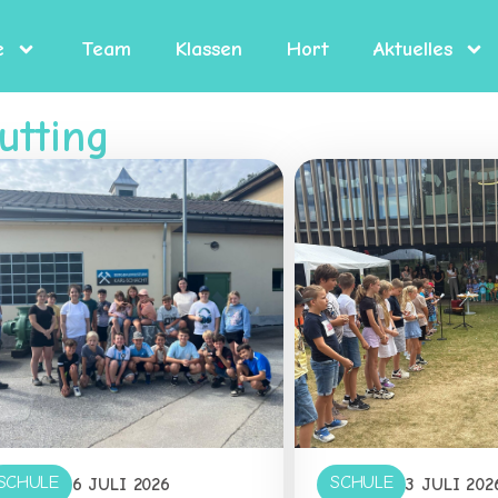
e
Team
Klassen
Hort
Aktuelles
utting
SCHULE
SCHULE
6 JULI 2026
3 JULI 202