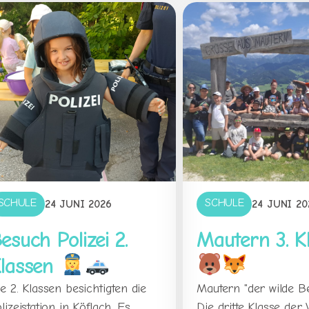
SCHULE
SCHULE
24 JUNI 2026
24 JUNI 20
esuch Polizei 2.
Mautern 3. K
lassen
e 2. Klassen besichtigten die
Mautern "der wilde B
lizeistation in Köflach. Es
Die dritte Klasse der