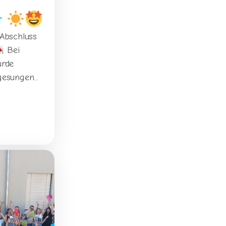
t
Abschluss
Bei
urde
esungen...