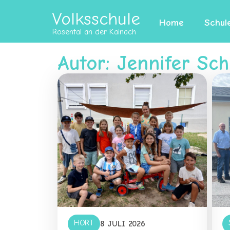
Volksschule
Home
Schul
Rosental an der Kainach
Autor:
Jennifer Sch
HORT
8 JULI 2026