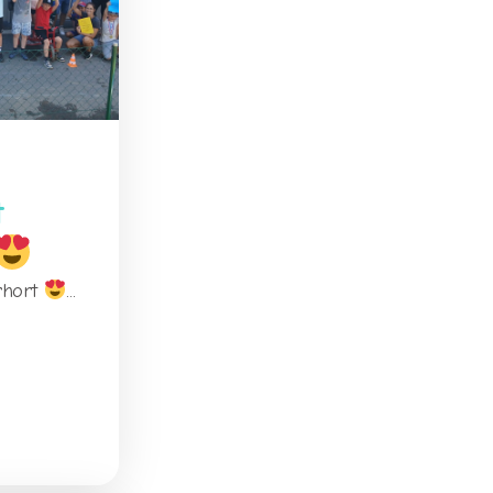
t
rhort
...