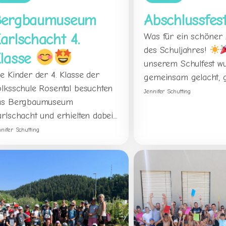
Bergbaumuseum
Abschlussfes
arlschacht 4.
Was für ein schöner 
des Schuljahres!
lasse
unserem Schulfest w
e Kinder der 4. Klasse der
gemeinsam gelacht, g
olksschule Rosental besuchten
Jennifer Schutting
as Bergbaumuseum
rlschacht und erhielten dabei...
nnifer Schutting