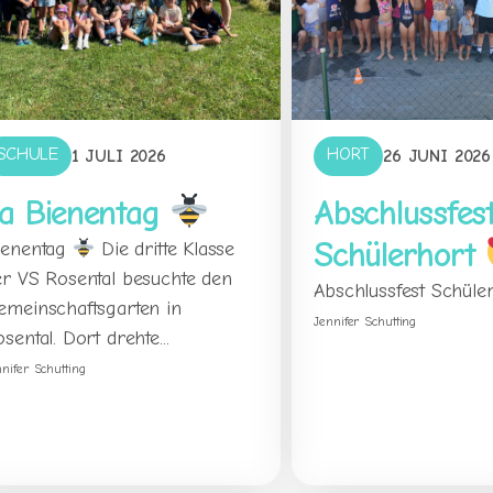
SCHULE
HORT
1 JULI 2026
26 JUNI 2026
a Bienentag
Abschlussfes
Schülerhort
ienentag
Die dritte Klasse
er VS Rosental besuchte den
Abschlussfest Schüle
emeinschaftsgarten in
Jennifer Schutting
sental. Dort drehte...
nnifer Schutting