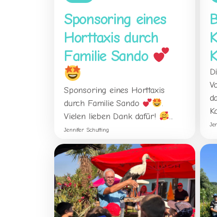
Sponsoring eines
Horttaxis durch
K
Familie Sando
K
Di
V
Sponsoring eines Horttaxis
d
durch Familie Sando
.
Ka
Vielen lieben Dank dafür!
...
Je
Jennifer Schutting