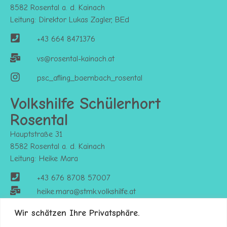
8582 Rosental a. d. Kainach
Leitung: Direktor Lukas Zagler, BEd
+43 664 8471376
vs@rosental-kainach.at
psc_afling_baernbach_rosental
Volkshilfe Schülerhort
Rosental
Hauptstraße 31
8582 Rosental a. d. Kainach
Leitung: Heike Mara
+43 676 8708 57007
heike.mara@stmk.volkshilfe.at
https://stmk.volkshilfe.at/kinderbetreuung
Wir schätzen Ihre Privatsphäre.