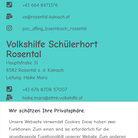
+43 664 8471376
vs@rosental-kainach.at
psc_afling_baernbach_rosental
Volkshilfe Schülerhort
Rosental
Hauptstraße 31
8582 Rosental a. d. Kainach
Leitung: Heike Mara
+43 676 8708 57007
heike.mara@stmk.volkshilfe.at
https://stmk.volkshilfe.at/kinderbetreuung
Wir schätzen Ihre Privatsphäre.
Unsere Webseite verwendet Cookies. Diese haben zwei
Funktionen: Zum einen sind sie erforderlich für die
grundlegende Funktionalität unserer Website. Zum anderen