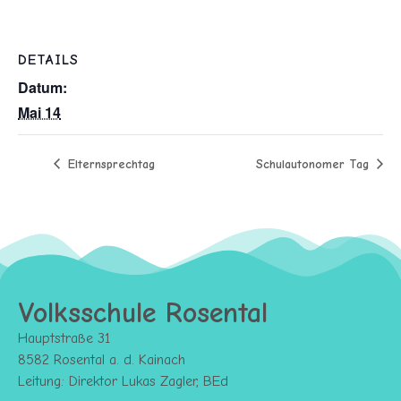
DETAILS
Datum:
Mai 14
Elternsprechtag
Schulautonomer Tag
Volksschule Rosental
Hauptstraße 31
8582 Rosental a. d. Kainach
Leitung: Direktor Lukas Zagler, BEd