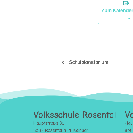
Zum Kalender
Schulplanetarium
Volksschule Rosental
Vo
Hauptstraße 31
Hau
8582 Rosental a. d. Kainach
8582