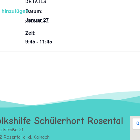
DETAILS
 hinzufügen
Datum:
Januar 27
Zeit:
9:45 - 11:45
lkshilfe Schülerhort Rosental
ptstraße 31
 Rosental a. d. Kainach