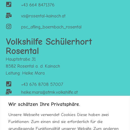
+43 664 8471376
vs@rosental-kainach.at
psc_afling_baernbach_rosental
Volkshilfe Schülerhort
Rosental
Hauptstraße 31
8582 Rosental a. d. Kainach
Leitung: Heike Mara
+43 676 8708 57007
heike.mara@stmk.volkshilfe.at
https://stmk.volkshilfe.at/kinderbetreuung
Wir schätzen Ihre Privatsphäre.
Unsere Webseite verwendet Cookies. Diese haben zwei
Funktionen: Zum einen sind sie erforderlich für die
grundlegende Funktionalität unserer Website. Zum anderen