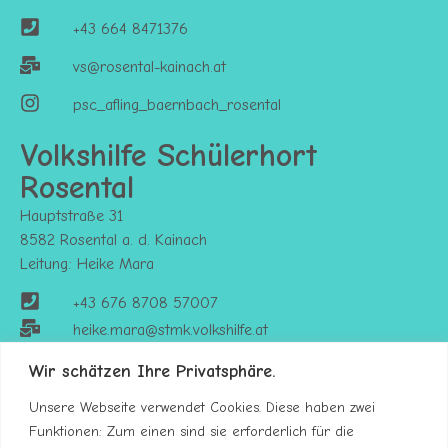
+43 664 8471376
vs@rosental-kainach.at
psc_afling_baernbach_rosental
Volkshilfe Schülerhort
Rosental
Hauptstraße 31
8582 Rosental a. d. Kainach
Leitung: Heike Mara
+43 676 8708 57007
heike.mara@stmk.volkshilfe.at
https://stmk.volkshilfe.at/kinderbetreuung
Wir schätzen Ihre Privatsphäre.
Unsere Webseite verwendet Cookies. Diese haben zwei
Funktionen: Zum einen sind sie erforderlich für die