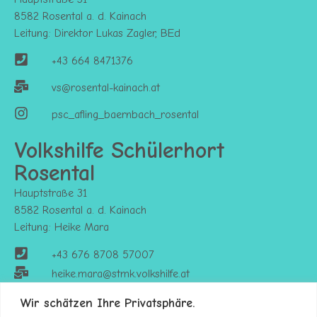
8582 Rosental a. d. Kainach
Leitung: Direktor Lukas Zagler, BEd
+43 664 8471376
vs@rosental-kainach.at
psc_afling_baernbach_rosental
Volkshilfe Schülerhort
Rosental
Hauptstraße 31
8582 Rosental a. d. Kainach
Leitung: Heike Mara
+43 676 8708 57007
heike.mara@stmk.volkshilfe.at
https://stmk.volkshilfe.at/kinderbetreuung
Wir schätzen Ihre Privatsphäre.