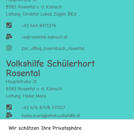
8582 Rosental a. d. Kainach
Leitung: Direktor Lukas Zagler, BEd
+43 664 8471376
vs@rosental-kainach.at
psc_afling_baernbach_rosental
Volkshilfe Schülerhort
Rosental
Hauptstraße 31
8582 Rosental a. d. Kainach
Leitung: Heike Mara
+43 676 8708 57007
heike.mara@stmk.volkshilfe.at
https://stmk.volkshilfe.at/kinderbetreuung
Wir schätzen Ihre Privatsphäre.