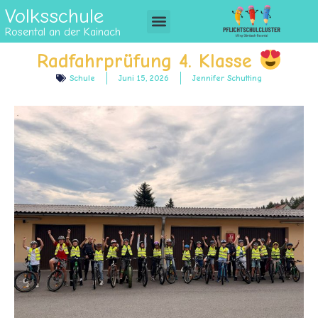
Volksschule
Rosental an der Kainach
Radfahrprüfung 4. Klasse
Schule
Juni 15, 2026
Jennifer Schutting